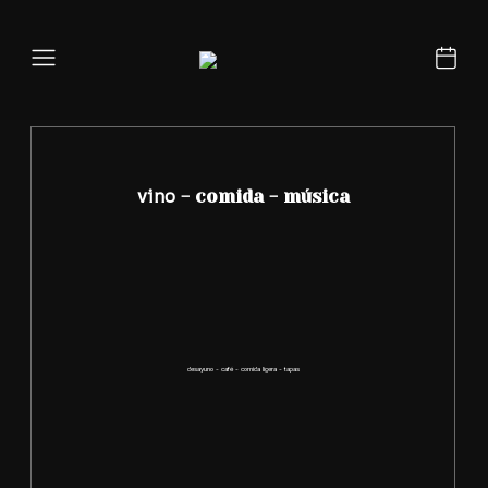
vino
- comida - música
desayuno - café - comida ligera - tapas